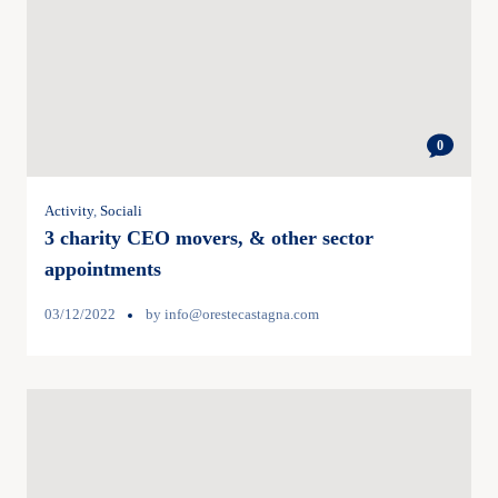
0
Activity
,
Sociali
3 charity CEO movers, & other sector
appointments
03/12/2022
by
info@orestecastagna.com