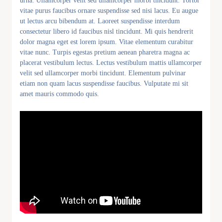
urna. Ullamcorper velit sed ullamcorper morbi tincidunt. Tortor
vitae purus faucibus ornare suspendisse sed nisi lacus. Eu augue
ut lectus arcu bibendum at. Laoreet suspendisse interdum
consectetur libero id faucibus nisl tincidunt. Mi quis hendrerit
dolor magna eget est lorem ipsum. Vitae elementum curabitur
vitae nunc. Turpis egestas pretium aenean pharetra magna ac
placerat vestibulum lectus. Lectus vestibulum mattis ullamcorper
velit sed ullamcorper morbi tincidunt. Elementum pulvinar
etiam non quam lacus suspendisse faucibus. Vulputate mi sit
amet mauris commodo quis.