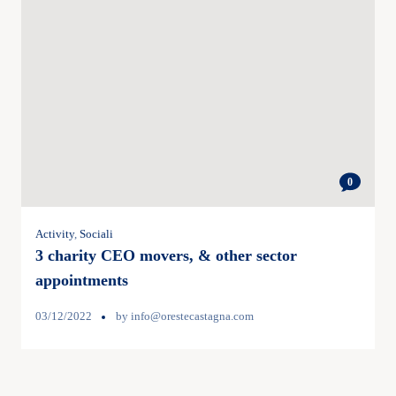
0
Activity
,
Sociali
3 charity CEO movers, & other sector
appointments
03/12/2022
by
info@orestecastagna.com