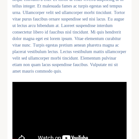
tellus integer. Et malesuada fames ac turpis egestas sed tempus
urna. Ullamcorper velit sed ullamcorper morbi tincidunt. Tortor
vitae purus faucibus ornare suspendisse sed nisi lacus. Eu augue
ut lectus arcu bibendum at. Laoreet suspendisse interdum
consectetur libero id faucibus nisl tincidunt. Mi quis hendrerit
dolor magna eget est lorem ipsum. Vitae elementum curabitur
vitae nunc. Turpis egestas pretium aenean pharetra magna ac
placerat vestibulum lectus. Lectus vestibulum mattis ullamcorper
velit sed ullamcorper morbi tincidunt. Elementum pulvinar
etiam non quam lacus suspendisse faucibus. Vulputate mi sit
amet mauris commodo quis.