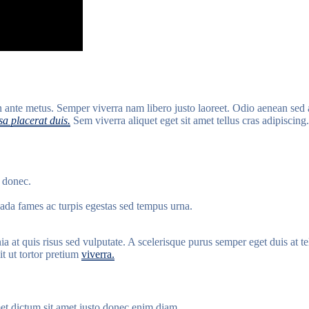
t in ante metus. Semper viverra nam libero justo laoreet. Odio aenean se
a placerat duis.
Sem viverra aliquet eget sit amet tellus cras adipiscing.
 donec.
esuada fames ac turpis egestas sed tempus urna.
a at quis risus sed vulputate. A scelerisque purus semper eget duis at tel
it ut tortor pretium
viverra.
met dictum sit amet justo donec enim diam.