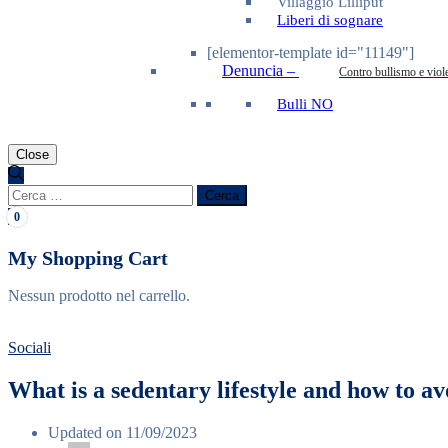
Villaggio Lilliput
Liberi di sognare
[elementor-template id="11149"]
Denuncia
–
Contro bullismo e viol
Bulli NO
Close
Ricerca
per:
0
My Shopping Cart
Nessun prodotto nel carrello.
Sociali
What is a sedentary lifestyle and how to avo
Updated on 11/09/2023