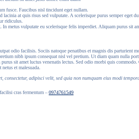
tum fusce. Faucibus nisl tincidunt eget nullam.
 lacinia at quis risus sed vulputate. A scelerisque purus semper eget duis
r ridiculus.
est. In metus vulputate eu scelerisque felis imperdiet. Aliquam purus sit a
utpat odio facilisis. Sociis natoque penatibus et magnis dis parturient mo
retium nibh ipsum consequat nisl vel pretium. Ut diam quam nulla porttit
uam purus sit amet luctus venenatis lectus. Sed odio morbi quis commodo
t netus et malesuada.
t, consectetur, adipisci velit, sed quia non numquam eius modi tempo
facilisi cras fermentum –
0974761549