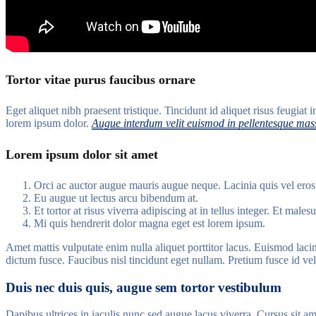
Tortor vitae purus faucibus ornare
Eget aliquet nibh praesent tristique. Tincidunt id aliquet risus feugia
lorem ipsum dolor.
Augue interdum velit euismod in pellentesque mass
Lorem ipsum dolor sit amet
Orci ac auctor augue mauris augue neque. Lacinia quis vel eros
Eu augue ut lectus arcu bibendum at.
Et tortor at risus viverra adipiscing at in tellus integer. Et mal
Mi quis hendrerit dolor magna eget est lorem ipsum.
Amet mattis vulputate enim nulla aliquet porttitor lacus. Euismod lacini
dictum fusce. Faucibus nisl tincidunt eget nullam. Pretium fusce id vel
Duis nec duis quis, augue sem tortor vestibulum
Dapibus ultrices in iaculis nunc sed augue lacus viverra. Cursus sit a