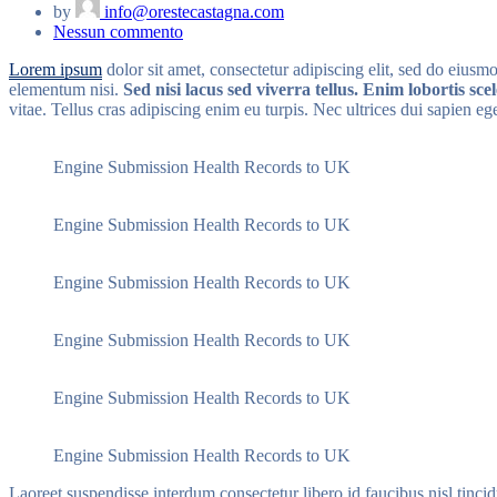
by
info@orestecastagna.com
su
Nessun commento
What
Lorem ipsum
dolor sit amet, consectetur adipiscing elit, sed do eius
is
elementum nisi.
Sed nisi lacus sed viverra tellus. Enim lobortis sc
a
vitae. Tellus cras adipiscing enim eu turpis. Nec ultrices dui sapien eg
sedentary
lifestyle
and
Engine Submission Health Records to UK
how
to
avoid
Engine Submission Health Records to UK
it
Engine Submission Health Records to UK
Engine Submission Health Records to UK
Engine Submission Health Records to UK
Engine Submission Health Records to UK
Laoreet suspendisse interdum consectetur libero id faucibus nisl tinc