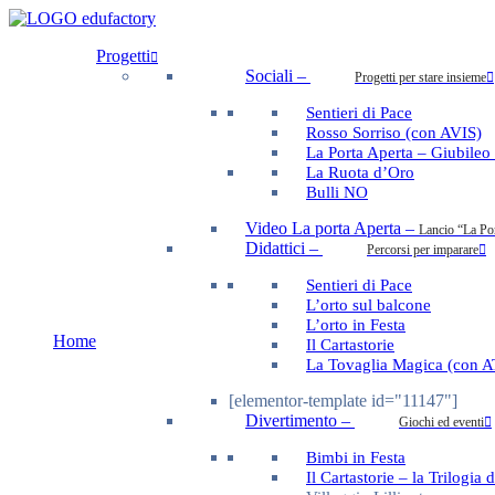
Progetti
Sociali
–
Progetti per stare insieme
Sentieri di Pace
Rosso Sorriso (con AVIS)
La Porta Aperta – Giubileo
La Ruota d’Oro
Bulli NO
Video La porta Aperta
–
Lancio “La Po
Didattici
–
Percorsi per imparare
Sentieri di Pace
L’orto sul balcone
L’orto in Festa
Home
Il Cartastorie
La Tovaglia Magica (con 
[elementor-template id="11147"]
Divertimento
–
Giochi ed eventi
Bimbi in Festa
Il Cartastorie – la Trilogia