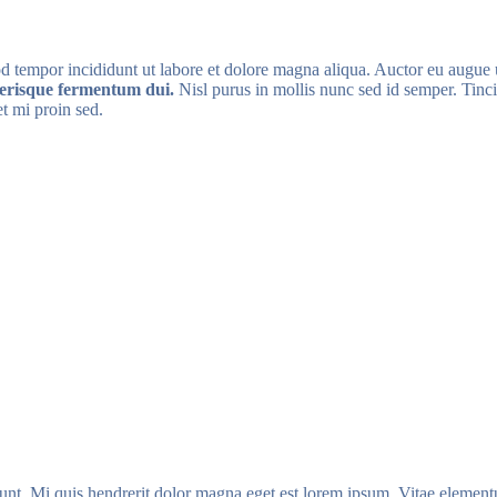
mod tempor incididunt ut labore et dolore magna aliqua. Auctor eu augu
elerisque fermentum dui.
Nisl purus in mollis nunc sed id semper. Tincid
et mi proin sed.
idunt. Mi quis hendrerit dolor magna eget est lorem ipsum. Vitae elemen