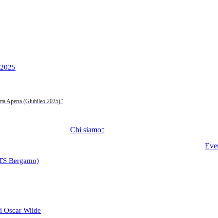
 2025
rta Aperta (Giubileo 2025)”
Chi siamo
Eve
ATS Bergamo)
 di Oscar Wilde