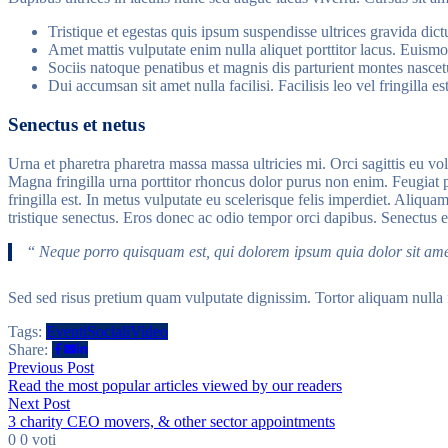
Tristique et egestas quis ipsum suspendisse ultrices gravida dic
Amet mattis vulputate enim nulla aliquet porttitor lacus. Euismod
Sociis natoque penatibus et magnis dis parturient montes nascetu
Dui accumsan sit amet nulla facilisi. Facilisis leo vel fringilla 
Senectus et netus
Urna et pharetra pharetra massa massa ultricies mi. Orci sagittis eu vol
Magna fringilla urna porttitor rhoncus dolor purus non enim. Feugiat p
fringilla est. In metus vulputate eu scelerisque felis imperdiet. Aliq
tristique senectus. Eros donec ac odio tempor orci dapibus. Senectus e
“
Neque porro quisquam est, qui dolorem ipsum quia dolor sit ame
Sed sed risus pretium quam vulputate dignissim. Tortor aliquam nulla 
Tags:
Eventi
Sociali
Video
Share:
Navigazione
Previous
Previous Post
post:
Read the most popular articles viewed by our readers
articoli
Next
Next Post
post:
3 charity CEO movers, & other sector appointments
0
0
voti