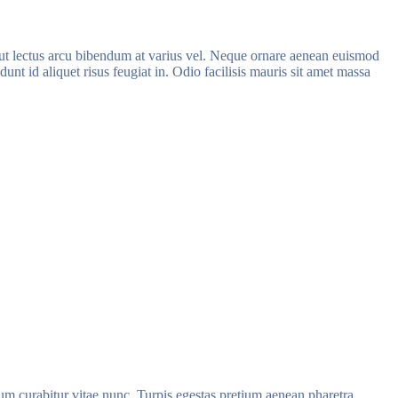
e ut lectus arcu bibendum at varius vel. Neque ornare aenean euismod
unt id aliquet risus feugiat in. Odio facilisis mauris sit amet massa
tum curabitur vitae nunc. Turpis egestas pretium aenean pharetra