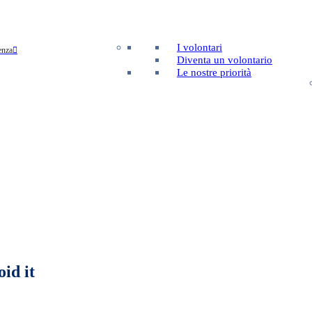
I volontari
enza
Diventa un volontario
Le nostre priorità
id it