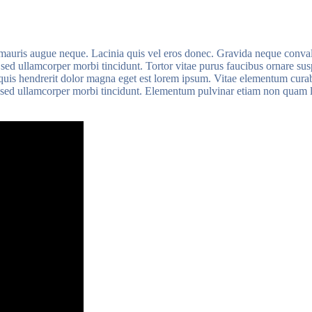
auris augue neque. Lacinia quis vel eros donec. Gravida neque convallis a
sed ullamcorper morbi tincidunt. Tortor vitae purus faucibus ornare sus
i quis hendrerit dolor magna eget est lorem ipsum. Vitae elementum cura
it sed ullamcorper morbi tincidunt. Elementum pulvinar etiam non quam