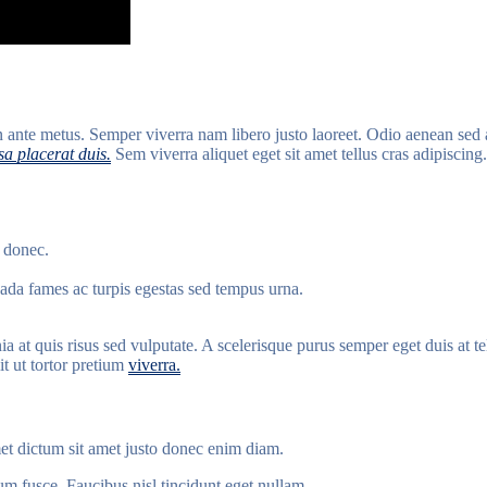
t in ante metus. Semper viverra nam libero justo laoreet. Odio aenean se
a placerat duis.
Sem viverra aliquet eget sit amet tellus cras adipiscing.
 donec.
esuada fames ac turpis egestas sed tempus urna.
a at quis risus sed vulputate. A scelerisque purus semper eget duis at tel
it ut tortor pretium
viverra.
met dictum sit amet justo donec enim diam.
tum fusce. Faucibus nisl tincidunt eget nullam.