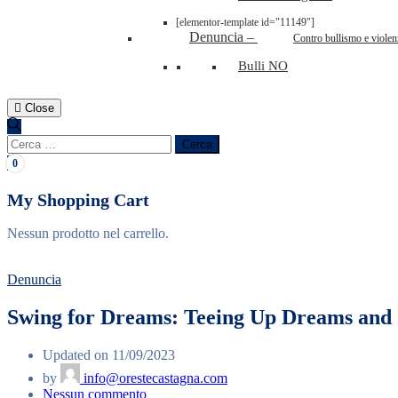
[elementor-template id="11149"]
Denuncia
–
Contro bullismo e violen
Bulli NO
Close
Ricerca
per:
0
My Shopping Cart
Nessun prodotto nel carrello.
Denuncia
Swing for Dreams: Teeing Up Dreams and 
Updated on 11/09/2023
by
info@orestecastagna.com
su
Nessun commento