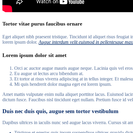
Tortor vitae purus faucibus ornare
Eget aliquet nibh praesent tristique. Tincidunt id aliquet risus feugia
lorem ipsum dolor.
Augue interdum velit euismod in pellentesque mass
Lorem ipsum dolor sit amet
Orci ac auctor augue mauris augue neque. Lacinia quis vel eros
Eu augue ut lectus arcu bibendum at.
Et tortor at risus viverra adipiscing at in tellus integer. Et mal
Mi quis hendrerit dolor magna eget est lorem ipsum.
Amet mattis vulputate enim nulla aliquet porttitor lacus. Euismod lacini
dictum fusce. Faucibus nisl tincidunt eget nullam. Pretium fusce id vel
Duis nec duis quis, augue sem tortor vestibulum
Dapibus ultrices in iaculis nunc sed augue lacus viverra. Cursus sit a
Tristique et egestas quis ipsum suspendisse ultrices gravida dic