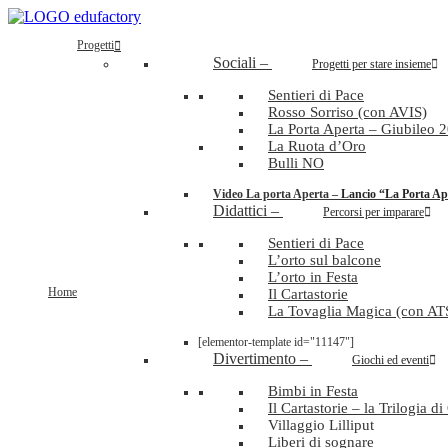
Progetti
Sociali
–
Progetti per stare insieme
Sentieri di Pace
Rosso Sorriso (con AVIS)
La Porta Aperta – Giubileo 
La Ruota d’Oro
Bulli NO
Video La porta Aperta
–
Lancio “La Porta Ape
Didattici
–
Percorsi per imparare
Sentieri di Pace
L’orto sul balcone
L’orto in Festa
Home
Il Cartastorie
La Tovaglia Magica (con A
[elementor-template id="11147"]
Divertimento
–
Giochi ed eventi
Bimbi in Festa
Il Cartastorie – la Trilogia d
Villaggio Lilliput
Liberi di sognare