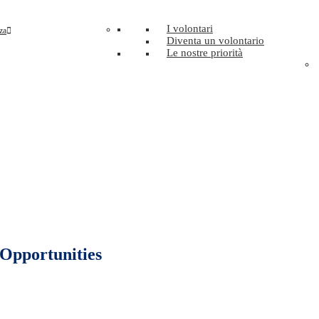
I volontari
za
Diventa un volontario
Le nostre priorità
Opportunities