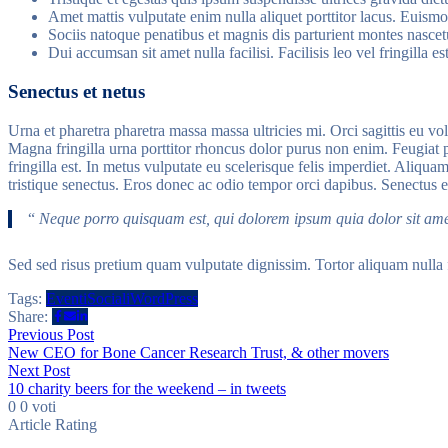
Amet mattis vulputate enim nulla aliquet porttitor lacus. Euismod
Sociis natoque penatibus et magnis dis parturient montes nascetu
Dui accumsan sit amet nulla facilisi. Facilisis leo vel fringilla 
Senectus et netus
Urna et pharetra pharetra massa massa ultricies mi. Orci sagittis eu vol
Magna fringilla urna porttitor rhoncus dolor purus non enim. Feugiat p
fringilla est. In metus vulputate eu scelerisque felis imperdiet. Aliq
tristique senectus. Eros donec ac odio tempor orci dapibus. Senectus e
“
Neque porro quisquam est, qui dolorem ipsum quia dolor sit ame
Sed sed risus pretium quam vulputate dignissim. Tortor aliquam nulla 
Tags:
Eventi
Sociali
WordPress
Share:
Navigazione
Previous
Previous Post
post:
New CEO for Bone Cancer Research Trust, & other movers
articoli
Next
Next Post
post:
10 charity beers for the weekend – in tweets
0
0
voti
Article Rating