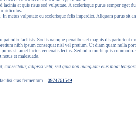
 lacinia at quis risus sed vulputate. A scelerisque purus semper eget duis
r ridiculus.
est. In metus vulputate eu scelerisque felis imperdiet. Aliquam purus sit a
utpat odio facilisis. Sociis natoque penatibus et magnis dis parturient mo
retium nibh ipsum consequat nisl vel pretium. Ut diam quam nulla porttit
uam purus sit amet luctus venenatis lectus. Sed odio morbi quis commodo
t netus et malesuada.
t, consectetur, adipisci velit, sed quia non numquam eius modi tempo
facilisi cras fermentum –
0974761549