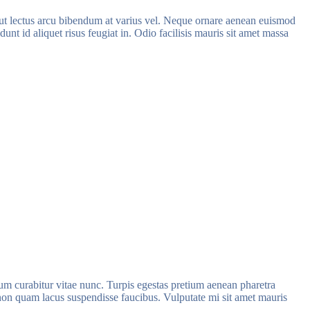
e ut lectus arcu bibendum at varius vel. Neque ornare aenean euismod
unt id aliquet risus feugiat in. Odio facilisis mauris sit amet massa
tum curabitur vitae nunc. Turpis egestas pretium aenean pharetra
non quam lacus suspendisse faucibus. Vulputate mi sit amet mauris