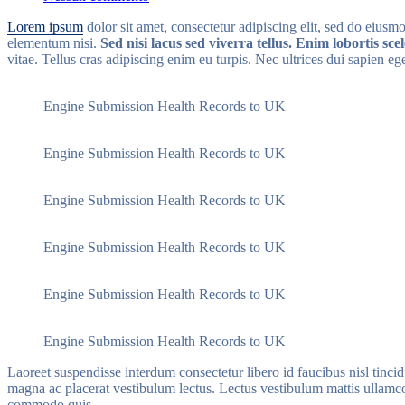
Swing
Lorem ipsum
dolor sit amet, consectetur adipiscing elit, sed do eius
for
elementum nisi.
Sed nisi lacus sed viverra tellus. Enim lobortis sc
Dreams:
vitae. Tellus cras adipiscing enim eu turpis. Nec ultrices dui sapien eg
Teeing
Up
Dreams
Engine Submission Health Records to UK
and
Opportunities
Engine Submission Health Records to UK
Engine Submission Health Records to UK
Engine Submission Health Records to UK
Engine Submission Health Records to UK
Engine Submission Health Records to UK
Laoreet suspendisse interdum consectetur libero id faucibus nisl tinc
magna ac placerat vestibulum lectus. Lectus vestibulum mattis ullamc
commodo quis.