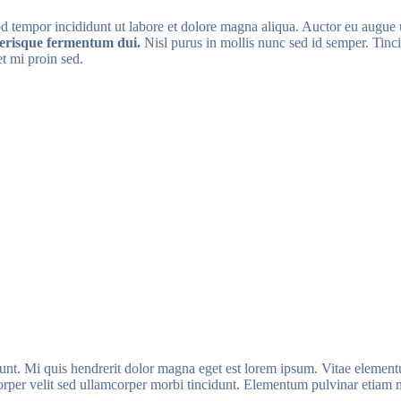
mod tempor incididunt ut labore et dolore magna aliqua. Auctor eu augu
elerisque fermentum dui.
Nisl purus in mollis nunc sed id semper. Tincid
et mi proin sed.
idunt. Mi quis hendrerit dolor magna eget est lorem ipsum. Vitae elemen
orper velit sed ullamcorper morbi tincidunt. Elementum pulvinar etiam 