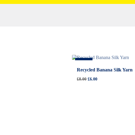
-
25%
Recycled Banana Silk Yarn
Il
Il
£
8.00
£
6.00
prezzo
prezzo
originale
attuale
era:
è:
£8.00.
£6.00.