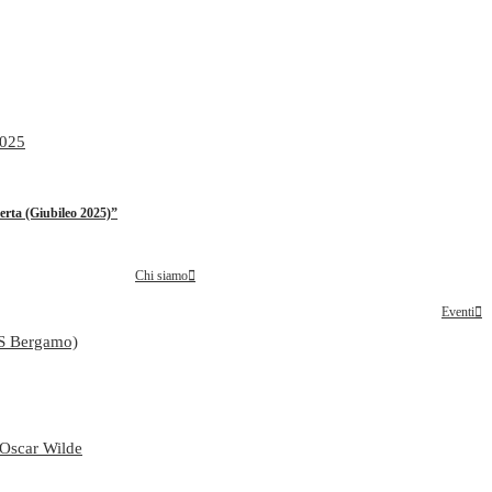
2025
rta (Giubileo 2025)”
Chi siamo
Eventi
TS Bergamo)
i Oscar Wilde