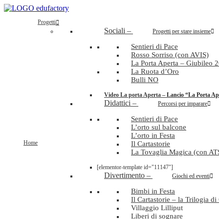
Progetti
Sociali
–
Progetti per stare insieme
Sentieri di Pace
Rosso Sorriso (con AVIS)
La Porta Aperta – Giubileo 
La Ruota d’Oro
Bulli NO
Video La porta Aperta
–
Lancio “La Porta Ape
Didattici
–
Percorsi per imparare
Sentieri di Pace
L’orto sul balcone
L’orto in Festa
Home
Il Cartastorie
La Tovaglia Magica (con A
[elementor-template id="11147"]
Divertimento
–
Giochi ed eventi
Bimbi in Festa
Il Cartastorie – la Trilogia d
Villaggio Lilliput
Liberi di sognare