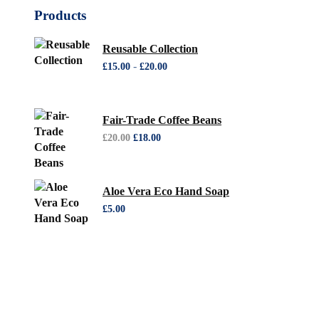
Products
Reusable Collection
Fascia
-
£
15.00
£
20.00
di
prezzo:
da
£15.00
Fair-Trade Coffee Beans
a
Il
Il
£
20.00
£
18.00
£20.00
prezzo
prezzo
originale
attuale
era:
è:
£20.00.
£18.00.
Aloe Vera Eco Hand Soap
£
5.00