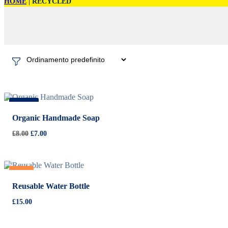
HOME
|
RECYCLED
-
13%
Organic Handmade Soap
Il
Il
£
8.00
£
7.00
prezzo
prezzo
originale
attuale
era:
è:
Hot
£8.00.
£7.00.
Reusable Water Bottle
£
15.00