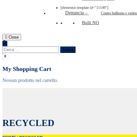
[elementor-template id="11149"]
Denuncia
–
Contro bullismo e violen
Bulli NO
Close
Ricerca
per:
0
My Shopping Cart
Nessun prodotto nel carrello.
RECYCLED